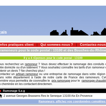
çais
Infos pratiques client
Qui sommes-nous ?
Contactez-nous
ramoneurs pour le code postal : 13100 et des Bouches-du-Rhône
Il y a 4 réponses pour le code postal : 13100
ous recherchez un
ramoneur
? Vous devez effectuer le ramonage des conduits 
tre domicile ou d'un bâtiment ? Vous souhaitez connaître les tarifs d'un ramoneur
tenir un devis ? Ne cherchez plus !
ontactez un
artisan ramoneur
ou une entreprise de ramonage dans votre région 
ans votre département à l'aide de notre carte de France des ramoneurs. Cet
ernière vous permettra de coonnaître le
prix ramonage
pour le
ramonage chaudiè
u cheminée en les contactant directemen.
Ramonage S.e.g
2 avenue Georges Brassens Res le Seneque 13100 Aix En Provence
Ramoneurs, affichez vos coordonnées complètes 