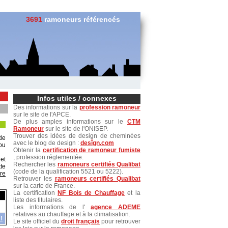
3691
ramoneurs référencés
Infos utiles / connexes
Des informations sur la
profession ramoneur
sur le site de l'APCE.
De plus amples informations sur le
CTM
Ramoneur
sur le site de l'ONISEP.
Trouver des idées de design de cheminées
de
avec le blog de design :
desîgn.com
 ou
Obtenir la
certification de ramoneur fumiste
, profession réglementée.
et
Rechercher les
ramoneurs certifiés Qualibat
te
(code de la qualification 5521 ou 5222).
re
Retrouver les
ramoneurs certifiés Qualibat
sur la carte de France.
La certification
NF Bois de Chauffage
et la
liste des titulaires.
Les informations de l'
agence ADEME
relatives au chauffage et à la climatisation.
!
Le site officiel du
droit français
pour retrouver