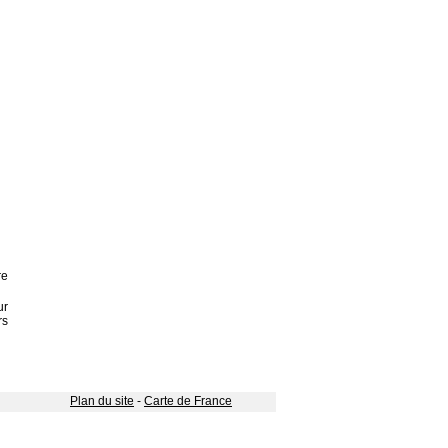
re
ur
rs
Plan du site
-
Carte de France