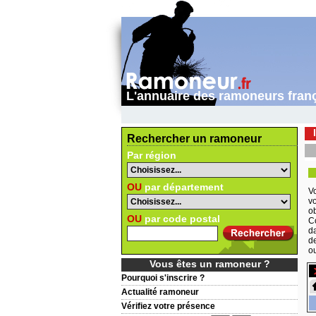
L'annuaire des ramoneurs fran
Rechercher un ramoneur
Par région
OU
par département
V
vo
ob
OU
par code postal
C
d
d
o
Vous êtes un ramoneur ?
Pourquoi s'inscrire ?
Actualité ramoneur
Vérifiez votre présence