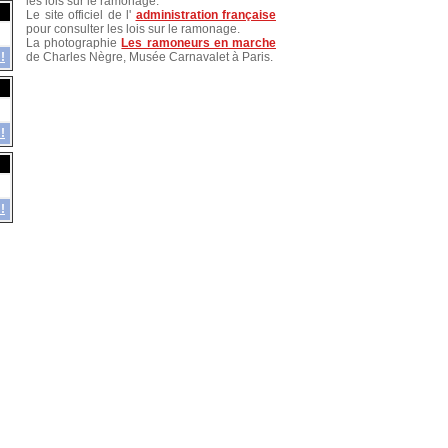
les lois sur le ramonage.
Le site officiel de l'
administration française
pour consulter les lois sur le ramonage.
La photographie
Les ramoneurs en marche
!
de Charles Nègre, Musée Carnavalet à Paris.
!
!