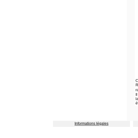
C
R
r
I
l
é
Informations légales