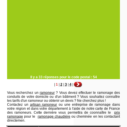
Il y a 33 réponses pour le code postal : 54
|
1
|
2
|
3
|
4
|
Vous recherchez un
ramoneur
? Vous devez effectuer le ramonage des
conduits de votre domicile ou d'un bâtiment ? Vous souhaitez connaître
les tarifs d'un ramoneur ou obtenir un devis ? Ne cherchez plus !
Contactez un
artisan ramoneur
ou une entreprise de ramonage dans
votre région et dans votre département à l'aide de notre carte de France
des ramoneurs. Cette dernière vous permettra de coonnaître le
prix
ramonage
pour le
ramonage chaudière
ou cheminée en les contactant
directemen.