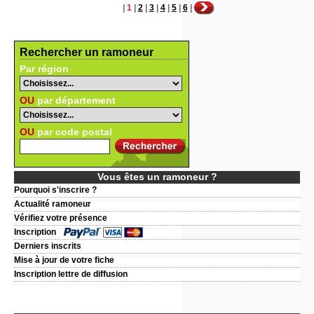
|
1
|
2
|
3
|
4
|
5
|
6
|
Rechercher un ramoneur
Par région
OU
par département
OU
par code postal
Vous êtes un ramoneur ?
Pourquoi s'inscrire ?
Actualité ramoneur
Vérifiez votre présence
Inscription
Derniers inscrits
Mise à jour de votre fiche
Inscription lettre de diffusion