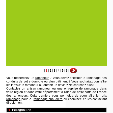
|
1
|
2
|
3
|
4
|
5
|
6
|
Vous recherchez un
ramoneur
? Vous devez effectuer le ramonage des
conduits de votre domicile ou d'un bâtiment ? Vous souhaitez connaître
les tarifs d'un ramoneur ou obtenir un devis ? Ne cherchez plus !
Contactez un
artisan ramoneur
ou une entreprise de ramonage dans
votre région et dans votre département à l'aide de notre carte de France
des ramoneurs. Cette dernière vous permettra de coonnaître le
prix
ramonage
pour le
ramonage chaudière
ou cheminée en les contactant
directemen.
Pellegrin Eric